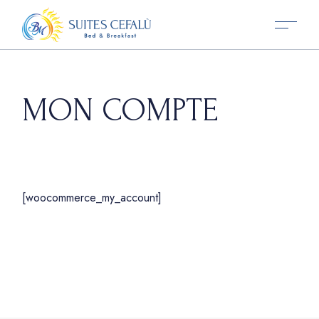
Skip
to
the
content
MON COMPTE
[woocommerce_my_account]