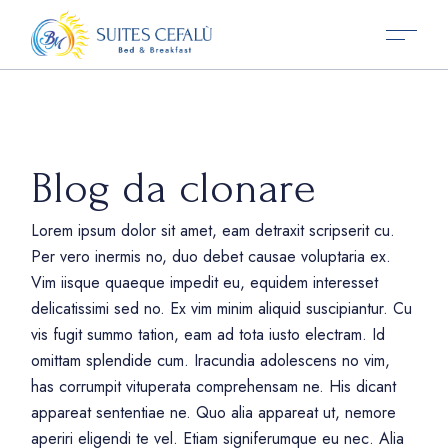
Blog da clonare
Lorem ipsum dolor sit amet, eam detraxit scripserit cu.
Per vero inermis no, duo debet causae voluptaria ex.
Vim iisque quaeque impedit eu, equidem interesset
delicatissimi sed no. Ex vim minim aliquid suscipiantur. Cu
vis fugit summo tation, eam ad tota iusto electram. Id
omittam splendide cum. Iracundia adolescens no vim,
has corrumpit vituperata comprehensam ne. His dicant
appareat sententiae ne. Quo alia appareat ut, nemore
aperiri eligendi te vel. Etiam signiferumque eu nec. Alia